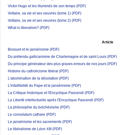
Victor Hugo et les illuminés de son temps
(PDF)
Voltaire, sa vie et ses oeuvres (tome 1)
(PDF)
Voltaire, sa vie et ses oeuvres (tome 2)
(PDF)
What is liberalism?
(PDF)
Article
Bossuet et le jansénisme
(PDF)
Du prétendu gallicanisme de Charlemagne et de saint Louis
(PDF)
Du principe générateur des plus graves erreurs de nos jours
(PDF)
Histoire du catholicisme libéral
(PDF)
L'abomination de la désolation
(PDF)
L'infaillibilité du Pape et le jansénisme
(PDF)
La Critique historique et l'Encyclique Pascendi
(PDF)
La Liberté intellectuelle après l'Encyclique Pascendi
(PDF)
La philosophie du bolchévisme
(PDF)
Le consolatum cathare
(PDF)
Le jansénisme et les sacrements
(PDF)
Le libéralisme de Léon XIII
(PDF)