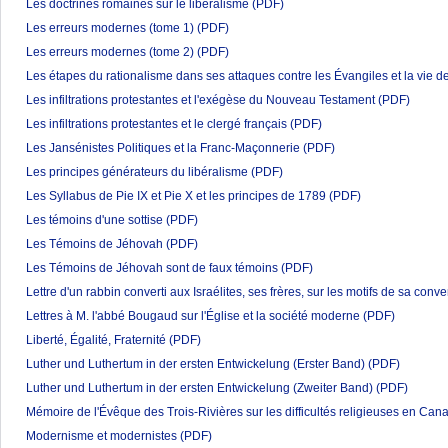
Les doctrines romaines sur le libéralisme
(PDF)
Les erreurs modernes (tome 1)
(PDF)
Les erreurs modernes (tome 2)
(PDF)
Les étapes du rationalisme dans ses attaques contre les Évangiles et la vie d
Les infiltrations protestantes et l'exégèse du Nouveau Testament
(PDF)
Les infiltrations protestantes et le clergé français
(PDF)
Les Jansénistes Politiques et la Franc-Maçonnerie
(PDF)
Les principes générateurs du libéralisme
(PDF)
Les Syllabus de Pie IX et Pie X et les principes de 1789
(PDF)
Les témoins d'une sottise
(PDF)
Les Témoins de Jéhovah
(PDF)
Les Témoins de Jéhovah sont de faux témoins
(PDF)
Lettre d'un rabbin converti aux Israélites, ses frères, sur les motifs de sa conv
Lettres à M. l'abbé Bougaud sur l'Église et la société moderne
(PDF)
Liberté, Égalité, Fraternité
(PDF)
Luther und Luthertum in der ersten Entwickelung (Erster Band)
(PDF)
Luther und Luthertum in der ersten Entwickelung (Zweiter Band)
(PDF)
Mémoire de l'Évêque des Trois-Rivières sur les difficultés religieuses en Can
Modernisme et modernistes
(PDF)