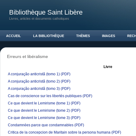
Bibliothèque Saint Libère
Livres, articles et documents catholiques
ACCUEIL
LA BIBLIOTHÈQUE
THÈMES
IMAGES
REC
Erreurs et libéralisme
Livre
A conjuração anticristã (tomo 1)
(PDF)
A conjuração anticristã (tomo 2)
(PDF)
A conjuração anticristã (tomo 3)
(PDF)
Cas de conscience sur les libertés publiques
(PDF)
Ce que devient le Lemirisme (tome 1)
(PDF)
Ce que devient le Lemirisme (tome 2)
(PDF)
Ce que devient le Lemirisme (tome 3)
(PDF)
Condamnées parce que condamnables
(PDF)
Critica de la concepcion de Maritain sobre la persona humana
(PDF)