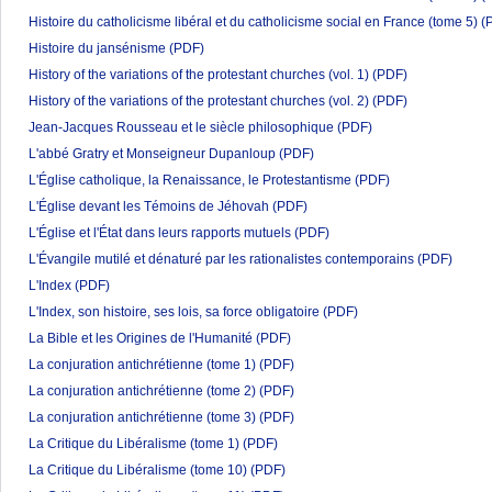
Histoire du catholicisme libéral et du catholicisme social en France (tome 5)
(
Histoire du jansénisme
(PDF)
History of the variations of the protestant churches (vol. 1)
(PDF)
History of the variations of the protestant churches (vol. 2)
(PDF)
Jean-Jacques Rousseau et le siècle philosophique
(PDF)
L'abbé Gratry et Monseigneur Dupanloup
(PDF)
L'Église catholique, la Renaissance, le Protestantisme
(PDF)
L'Église devant les Témoins de Jéhovah
(PDF)
L'Église et l'État dans leurs rapports mutuels
(PDF)
L'Évangile mutilé et dénaturé par les rationalistes contemporains
(PDF)
L'Index
(PDF)
L'Index, son histoire, ses lois, sa force obligatoire
(PDF)
La Bible et les Origines de l'Humanité
(PDF)
La conjuration antichrétienne (tome 1)
(PDF)
La conjuration antichrétienne (tome 2)
(PDF)
La conjuration antichrétienne (tome 3)
(PDF)
La Critique du Libéralisme (tome 1)
(PDF)
La Critique du Libéralisme (tome 10)
(PDF)