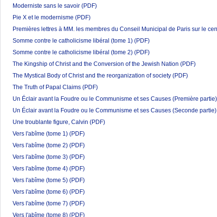
Moderniste sans le savoir
(PDF)
Pie X et le modernisme
(PDF)
Premières lettres à MM. les membres du Conseil Municipal de Paris sur le cen
Somme contre le catholicisme libéral (tome 1)
(PDF)
Somme contre le catholicisme libéral (tome 2)
(PDF)
The Kingship of Christ and the Conversion of the Jewish Nation
(PDF)
The Mystical Body of Christ and the reorganization of society
(PDF)
The Truth of Papal Claims
(PDF)
Un Éclair avant la Foudre ou le Communisme et ses Causes (Première partie)
Un Éclair avant la Foudre ou le Communisme et ses Causes (Seconde partie)
Une troublante figure, Calvin
(PDF)
Vers l'abîme (tome 1)
(PDF)
Vers l'abîme (tome 2)
(PDF)
Vers l'abîme (tome 3)
(PDF)
Vers l'abîme (tome 4)
(PDF)
Vers l'abîme (tome 5)
(PDF)
Vers l'abîme (tome 6)
(PDF)
Vers l'abîme (tome 7)
(PDF)
Vers l'abîme (tome 8)
(PDF)