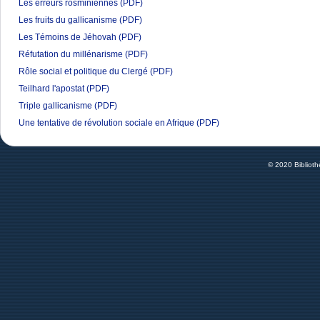
Les erreurs rosminiennes
(PDF)
Les fruits du gallicanisme
(PDF)
Les Témoins de Jéhovah
(PDF)
Réfutation du millénarisme
(PDF)
Rôle social et politique du Clergé
(PDF)
Teilhard l'apostat
(PDF)
Triple gallicanisme
(PDF)
Une tentative de révolution sociale en Afrique
(PDF)
© 2020 Bibliot