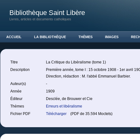
Bibliothèque Saint Libère
Livres, articles et documents catholiques
ACCUEIL
LA BIBLIOTHÈQUE
THÈMES
IMAGES
REC
Titre
La Critique du Libéralisme (tome 1)
Description
Première année, tome I : 15 octobre 1908 - 1er avril 19
Direction, rédaction : M. l'abbé Emmanuel Barbier.
Auteur(s)
-
Année
1909
Éditeur
Desclée, de Brouwer et Cie
Thèmes
Erreurs et libéralisme
Fichier PDF
Télécharger
(PDF de 35.594 Moctets)