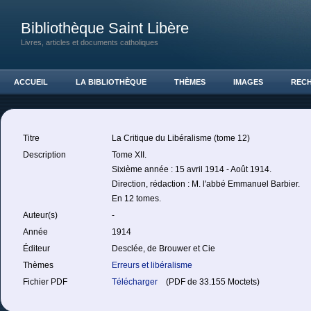
Bibliothèque Saint Libère
Livres, articles et documents catholiques
ACCUEIL
LA BIBLIOTHÈQUE
THÈMES
IMAGES
REC
Titre
La Critique du Libéralisme (tome 12)
Description
Tome XII.
Sixième année : 15 avril 1914 - Août 1914.
Direction, rédaction : M. l'abbé Emmanuel Barbier.
En 12 tomes.
Auteur(s)
-
Année
1914
Éditeur
Desclée, de Brouwer et Cie
Thèmes
Erreurs et libéralisme
Fichier PDF
Télécharger
(PDF de 33.155 Moctets)