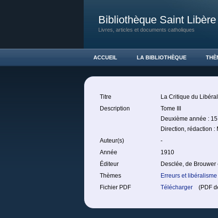
Bibliothèque Saint Libère
Livres, articles et documents catholiques
ACCUEIL
LA BIBLIOTHÈQUE
THÈ
Titre
La Critique du Libéra
Description
Tome III
Deuxième année : 15 o
Direction, rédaction 
Auteur(s)
-
Année
1910
Éditeur
Desclée, de Brouwer 
Thèmes
Erreurs et libéralisme
Fichier PDF
Télécharger
(PDF de