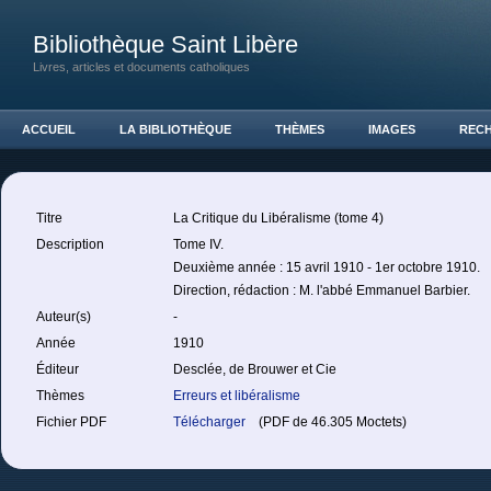
Bibliothèque Saint Libère
Livres, articles et documents catholiques
ACCUEIL
LA BIBLIOTHÈQUE
THÈMES
IMAGES
REC
Titre
La Critique du Libéralisme (tome 4)
Description
Tome IV.
Deuxième année : 15 avril 1910 - 1er octobre 1910.
Direction, rédaction : M. l'abbé Emmanuel Barbier.
Auteur(s)
-
Année
1910
Éditeur
Desclée, de Brouwer et Cie
Thèmes
Erreurs et libéralisme
Fichier PDF
Télécharger
(PDF de 46.305 Moctets)