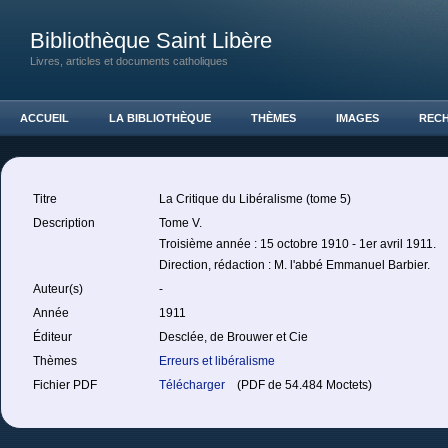
Bibliothèque Saint Libère
Livres, articles et documents catholiques
ACCUEIL
LA BIBLIOTHÈQUE
THÈMES
IMAGES
REC
Titre
La Critique du Libéralisme (tome 5)
Description
Tome V.
Troisième année : 15 octobre 1910 - 1er avril 1911.
Direction, rédaction : M. l'abbé Emmanuel Barbier.
Auteur(s)
-
Année
1911
Éditeur
Desclée, de Brouwer et Cie
Thèmes
Erreurs et libéralisme
Fichier PDF
Télécharger
(PDF de 54.484 Moctets)