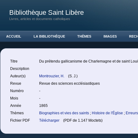
Bibliothèque Saint Libère
Livres, articles et documents catholiques
ACCUEIL
LA BIBLIOTHÈQUE
THÈMES
IMAGES
REC
Titre
Du prétendu gallicanisme de Charlemagne et de saint Lou
Description
Auteur(s)
Montrouzier, H.
(S. J.)
Revue
Revue des sciences ecclésiastiques
Numéro
-
Mois
-
Année
1865
Thèmes
Biographies et vies des saints
;
Histoire de l'Église
;
Erreurs
Fichier PDF
Télécharger
(PDF de 1.147 Moctets)