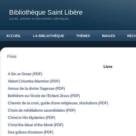
Bibliothèque Saint Libère
Livres, articles et documents catholiques
ACCUEIL
LA BIBLIOTHÈQUE
THÈMES
IMAGES
REC
Piété
Livre
A Sin ar Groaz
(PDF)
Abbot Columba Marmion
(PDF)
Amour de la divine Sagesse
(PDF)
Bethléem ou l'école de l'Enfant Jésus
(PDF)
Chemin de la croix, guide d'une religieuse, résolutions
(PDF)
Choix de méditations sacerdotales
(PDF)
Christ in His Mysteries
(PDF)
Christ the Ideal of the Monk
(PDF)
Des grâces d'oraison
(PDF)