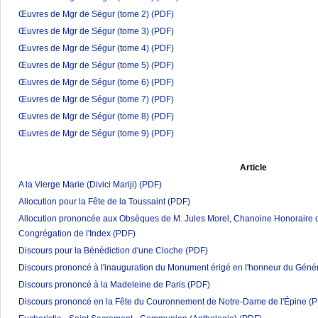
Œuvres de Mgr de Ségur (tome 2)
(PDF)
Œuvres de Mgr de Ségur (tome 3)
(PDF)
Œuvres de Mgr de Ségur (tome 4)
(PDF)
Œuvres de Mgr de Ségur (tome 5)
(PDF)
Œuvres de Mgr de Ségur (tome 6)
(PDF)
Œuvres de Mgr de Ségur (tome 7)
(PDF)
Œuvres de Mgr de Ségur (tome 8)
(PDF)
Œuvres de Mgr de Ségur (tome 9)
(PDF)
Article
A la Vierge Marie (Divici Mariji)
(PDF)
Allocution pour la Fête de la Toussaint
(PDF)
Allocution prononcée aux Obsèques de M. Jules Morel, Chanoine Honoraire 
Congrégation de l'Index
(PDF)
Discours pour la Bénédiction d'une Cloche
(PDF)
Discours prononcé à l'inauguration du Monument érigé en l'honneur du Génér
Discours prononcé à la Madeleine de Paris
(PDF)
Discours prononcé en la Fête du Couronnement de Notre-Dame de l'Épine
(P