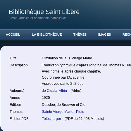
Bibliothèque Saint Libère
Livres, articles et documents catholiques
ACCUEIL
LA BIBLIOTHÈQUE
THÈMES
IMAGES
REC
Titre
L'imitation de la B. Vierge Marie
Description
Traduction rythmique d'après l'original de Thomas A Kem
Avec homélie après chaque chapitre.
Couronnée par l'Académie
Approuvée par le St Siège
Auteur(s)
de Cigala, Albin
(Abbé)
Année
1925
Éditeur
Desclée, de Brouwer et Cie
Thèmes
Sainte Vierge Marie
;
Piété
Fichier PDF
Télécharger
(PDF de 21.498 Moctets)