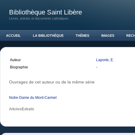
Bibliothèque Saint Libère
Livres, articles et documents catholiques
ACCUEIL
LA BIBLIOTHÈQUE
THÈMES
IMAGES
REC
Auteur
Laporte, E.
Biographie
-
Ouvrages de cet auteur ou de la même série
Notre-Dame du Mont-Carmel
Articles/Extraits