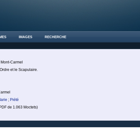
MES
IMAGES
RECHERCHE
 Mont-Carmel
Ordre et le Scapulaire.
Carmel
Marie
;
Piété
DF de 1.063 Moctets)