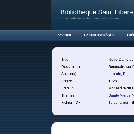
Bibliothèque Saint Libère
Livres, articles et documents catholiques
ACCUEIL
LA BIBLIOTHÈQUE
THÈ
Titre
Notre-Dame du
Description
Sommaire sur l'
Auteur(s)
Laporte, E.
Année
1928
Éditeur
Monastère du 
Thèmes
Sainte Vierge 
Fichier PDF
Télécharger
(P