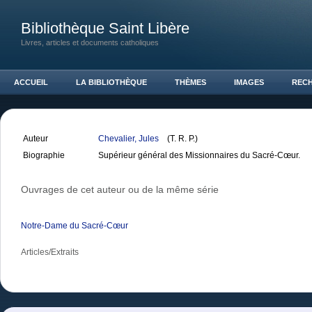
Bibliothèque Saint Libère
Livres, articles et documents catholiques
ACCUEIL
LA BIBLIOTHÈQUE
THÈMES
IMAGES
REC
Auteur
Chevalier, Jules
(T. R. P.)
Biographie
Supérieur général des Missionnaires du Sacré-Cœur.
Ouvrages de cet auteur ou de la même série
Notre-Dame du Sacré-Cœur
Articles/Extraits