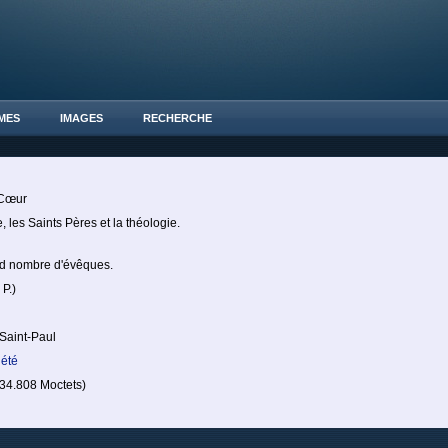
MES
IMAGES
RECHERCHE
-Cœur
e, les Saints Pères et la théologie.
d nombre d'évêques.
 P.)
 Saint-Paul
iété
4.808 Moctets)