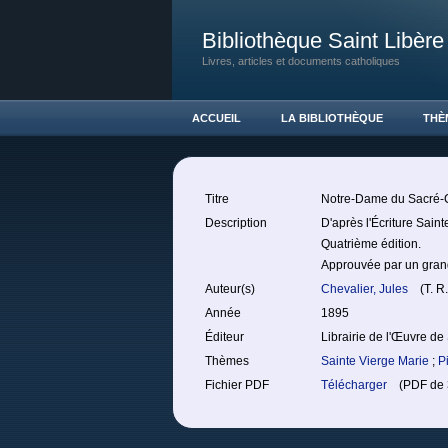
Bibliothèque Saint Libère
Livres, articles et documents catholiques
ACCUEIL
LA BIBLIOTHÈQUE
THÈ
Titre
Notre-Dame du Sacré
Description
D'après l'Écriture Saint
Quatrième édition.
Approuvée par un gran
Auteur(s)
Chevalier, Jules
(T. R.
Année
1895
Éditeur
Librairie de l'Œuvre de
Thèmes
Sainte Vierge Marie
;
P
Fichier PDF
Télécharger
(PDF de 3