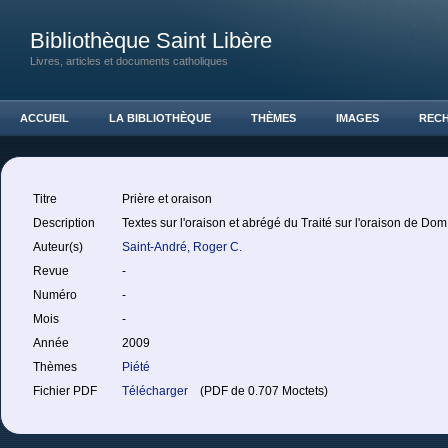
Bibliothèque Saint Libère
Livres, articles et documents catholiques
ACCUEIL
LA BIBLIOTHÈQUE
THÈMES
IMAGES
REC
Titre
Prière et oraison
Description
Textes sur l'oraison et abrégé du Traité sur l'oraison de D
Auteur(s)
Saint-André, Roger C.
Revue
-
Numéro
-
Mois
-
Année
2009
Thèmes
Piété
Fichier PDF
Télécharger
(PDF de 0.707 Moctets)