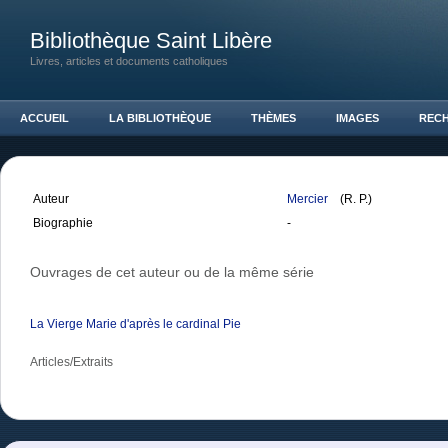
Bibliothèque Saint Libère
Livres, articles et documents catholiques
ACCUEIL
LA BIBLIOTHÈQUE
THÈMES
IMAGES
REC
Auteur
Mercier
(R. P.)
Biographie
-
Ouvrages de cet auteur ou de la même série
La Vierge Marie d'après le cardinal Pie
Articles/Extraits