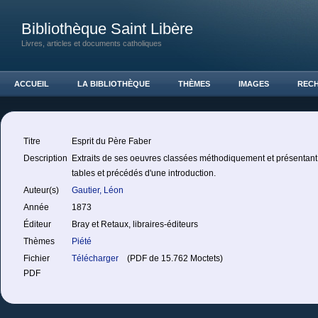
Bibliothèque Saint Libère
Livres, articles et documents catholiques
ACCUEIL
LA BIBLIOTHÈQUE
THÈMES
IMAGES
REC
Titre
Esprit du Père Faber
Description
Extraits de ses oeuvres classées méthodiquement et présentant 
tables et précédés d'une introduction.
Auteur(s)
Gautier, Léon
Année
1873
Éditeur
Bray et Retaux, libraires-éditeurs
Thèmes
Piété
Fichier
Télécharger
(PDF de 15.762 Moctets)
PDF