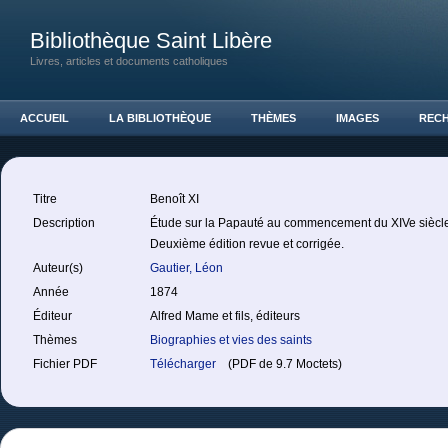
Bibliothèque Saint Libère
Livres, articles et documents catholiques
ACCUEIL
LA BIBLIOTHÈQUE
THÈMES
IMAGES
REC
Titre
Benoît XI
Description
Étude sur la Papauté au commencement du XIVe siècl
Deuxième édition revue et corrigée.
Auteur(s)
Gautier, Léon
Année
1874
Éditeur
Alfred Mame et fils, éditeurs
Thèmes
Biographies et vies des saints
Fichier PDF
Télécharger
(PDF de 9.7 Moctets)