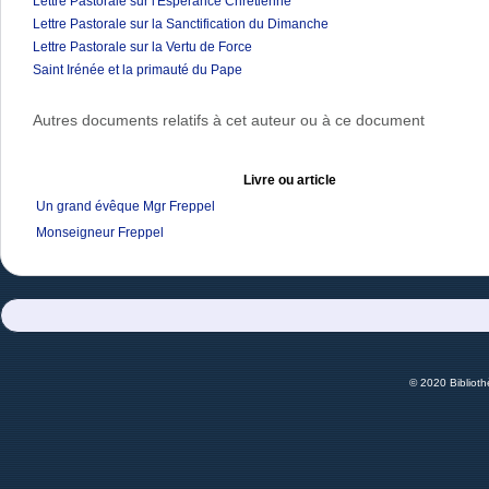
Lettre Pastorale sur l'Espérance Chrétienne
Lettre Pastorale sur la Sanctification du Dimanche
Lettre Pastorale sur la Vertu de Force
Saint Irénée et la primauté du Pape
Autres documents relatifs à cet auteur ou à ce document
Livre ou article
Un grand évêque Mgr Freppel
Monseigneur Freppel
© 2020 Bibliot