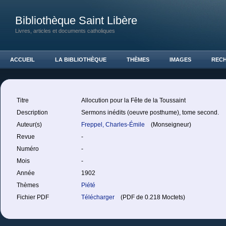
Bibliothèque Saint Libère
Livres, articles et documents catholiques
ACCUEIL
LA BIBLIOTHÈQUE
THÈMES
IMAGES
REC
Titre
Allocution pour la Fête de la Toussaint
Description
Sermons inédits (oeuvre posthume), tome second.
Auteur(s)
Freppel, Charles-Émile
(Monseigneur)
Revue
-
Numéro
-
Mois
-
Année
1902
Thèmes
Piété
Fichier PDF
Télécharger
(PDF de 0.218 Moctets)