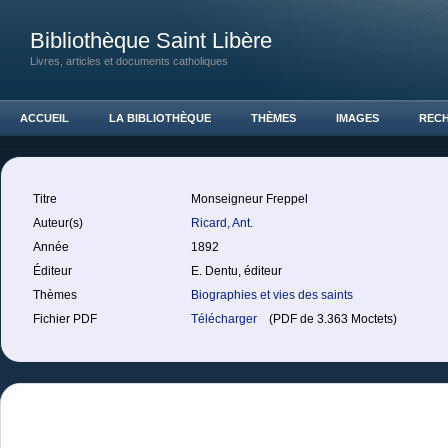
Bibliothèque Saint Libère
Livres, articles et documents catholiques
ACCUEIL
LA BIBLIOTHÈQUE
THÈMES
IMAGES
REC
Titre
Monseigneur Freppel
Auteur(s)
Ricard, Ant.
Année
1892
Éditeur
E. Dentu, éditeur
Thèmes
Biographies et vies des saints
Fichier PDF
Télécharger
(PDF de 3.363 Moctets)