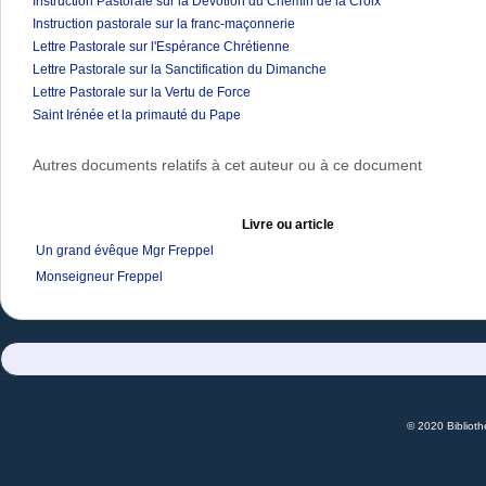
Instruction Pastorale sur la Dévotion du Chemin de la Croix
Instruction pastorale sur la franc-maçonnerie
Lettre Pastorale sur l'Espérance Chrétienne
Lettre Pastorale sur la Sanctification du Dimanche
Lettre Pastorale sur la Vertu de Force
Saint Irénée et la primauté du Pape
Autres documents relatifs à cet auteur ou à ce document
Livre ou article
Un grand évêque Mgr Freppel
Monseigneur Freppel
© 2020 Bibliot