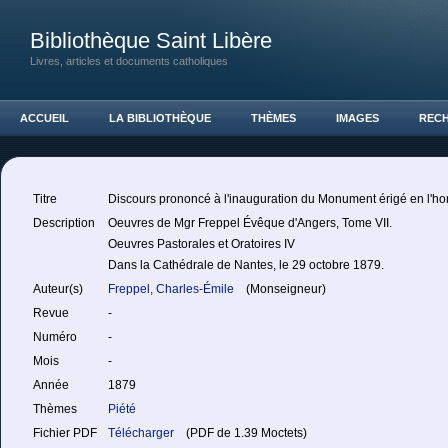
Bibliothèque Saint Libère
Livres, articles et documents catholiques
ACCUEIL
LA BIBLIOTHÈQUE
THÈMES
IMAGES
REC
Titre
Discours prononcé à l'inauguration du Monument érigé en l'h
Description
Oeuvres de Mgr Freppel Évêque d'Angers, Tome VII.
Oeuvres Pastorales et Oratoires IV
Dans la Cathédrale de Nantes, le 29 octobre 1879.
Auteur(s)
Freppel, Charles-Émile
(Monseigneur)
Revue
-
Numéro
-
Mois
-
Année
1879
Thèmes
Piété
Fichier PDF
Télécharger
(PDF de 1.39 Moctets)