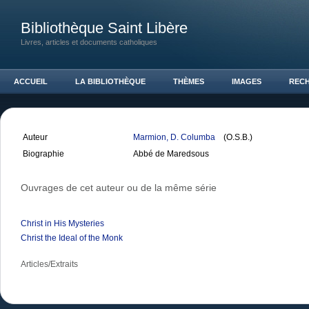
Bibliothèque Saint Libère
Livres, articles et documents catholiques
ACCUEIL
LA BIBLIOTHÈQUE
THÈMES
IMAGES
REC
Auteur
Marmion, D. Columba
(O.S.B.)
Biographie
Abbé de Maredsous
Ouvrages de cet auteur ou de la même série
Christ in His Mysteries
Christ the Ideal of the Monk
Articles/Extraits