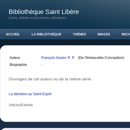
Bibliothèque Saint Libère
Livres, articles et documents catholiques
ACCUEIL
LA BIBLIOTHÈQUE
THÈMES
IMAGES
REC
Auteur
François-Xavier, R. P.
(De l'Immaculée-Conception)
Biographie
-
Ouvrages de cet auteur ou de la même série
La dévotion au Saint-Esprit
Articles/Extraits