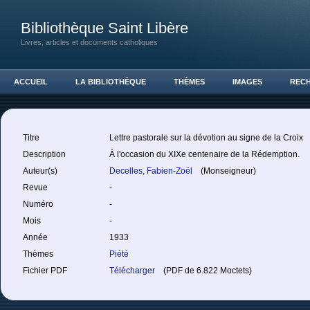
Bibliothèque Saint Libère
Livres, articles et documents catholiques
ACCUEIL
LA BIBLIOTHÈQUE
THÈMES
IMAGES
REC
Titre
Lettre pastorale sur la dévotion au signe de la Croix
Description
À l'occasion du XIXe centenaire de la Rédemption.
Auteur(s)
Decelles, Fabien-Zoël
(Monseigneur)
Revue
-
Numéro
-
Mois
-
Année
1933
Thèmes
Piété
Fichier PDF
Télécharger
(PDF de 6.822 Moctets)