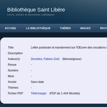
Bibliothèque Saint Libère
Livres, articles et documents catholiques
ACCUEIL
LA BIBLIOTHÈQUE
THÈMES
IMAGES
REC
Titre
Lettre pastorale et mandement sur l'OEuvre des vocations 
Description
Auteur(s)
Decelles, Fabien-Zoël
(Monseigneur)
Revue
-
Numéro
-
Mois
-
Année
Sans date
Thèmes
-
Fichier PDF
Télécharger
(PDF de 1.444 Moctets)