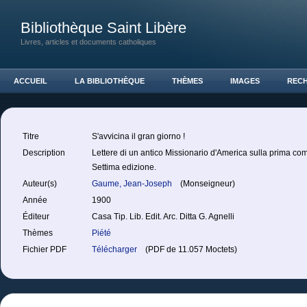
Bibliothèque Saint Libère
Livres, articles et documents catholiques
ACCUEIL
LA BIBLIOTHÈQUE
THÈMES
IMAGES
REC
Titre
S'avvicina il gran giorno !
Description
Lettere di un antico Missionario d'America sulla prima c
Settima edizione.
Auteur(s)
Gaume, Jean-Joseph
(Monseigneur)
Année
1900
Éditeur
Casa Tip. Lib. Edit. Arc. Ditta G. Agnelli
Thèmes
Piété
Fichier PDF
Télécharger
(PDF de 11.057 Moctets)