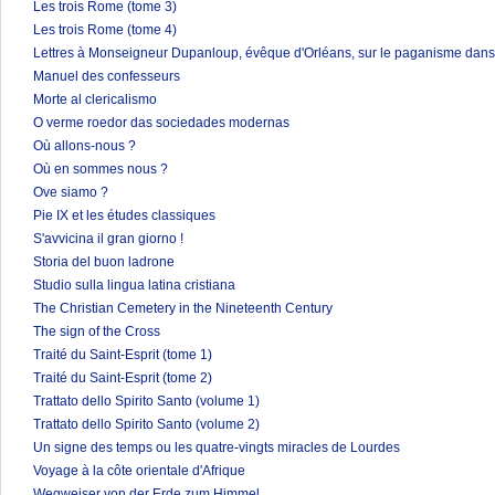
Les trois Rome (tome 3)
Les trois Rome (tome 4)
Lettres à Monseigneur Dupanloup, évêque d'Orléans, sur le paganisme dans 
Manuel des confesseurs
Morte al clericalismo
O verme roedor das sociedades modernas
Où allons-nous ?
Où en sommes nous ?
Ove siamo ?
Pie IX et les études classiques
S'avvicina il gran giorno !
Storia del buon ladrone
Studio sulla lingua latina cristiana
The Christian Cemetery in the Nineteenth Century
The sign of the Cross
Traité du Saint-Esprit (tome 1)
Traité du Saint-Esprit (tome 2)
Trattato dello Spirito Santo (volume 1)
Trattato dello Spirito Santo (volume 2)
Un signe des temps ou les quatre-vingts miracles de Lourdes
Voyage à la côte orientale d'Afrique
Wegweiser von der Erde zum Himmel