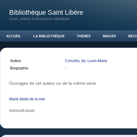
Bibliothèque Saint Libère
Livres, articles et documents catholiques
ACCUEIL
LA BIBLIOTHÈQUE
THÈMES
IMAGES
REC
Auteur
Conciliis, de, Louis-Marie
Biographie
-
Ouvrages de cet auteur ou de la même série
Marie étoile de la mer
Articles/Extraits