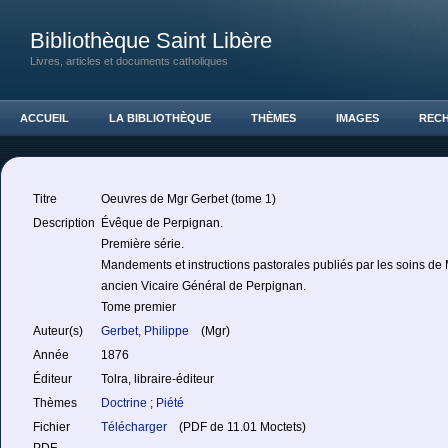
Bibliothèque Saint Libère
Livres, articles et documents catholiques
ACCUEIL
LA BIBLIOTHÈQUE
THÈMES
IMAGES
REC
Titre
Oeuvres de Mgr Gerbet (tome 1)
Description
Évêque de Perpignan.
Première série.
Mandements et instructions pastorales publiés par les soins d
ancien Vicaire Général de Perpignan.
Tome premier
Auteur(s)
Gerbet, Philippe
(Mgr)
Année
1876
Éditeur
Tolra, libraire-éditeur
Thèmes
Doctrine
;
Piété
Fichier
Télécharger
(PDF de 11.01 Moctets)