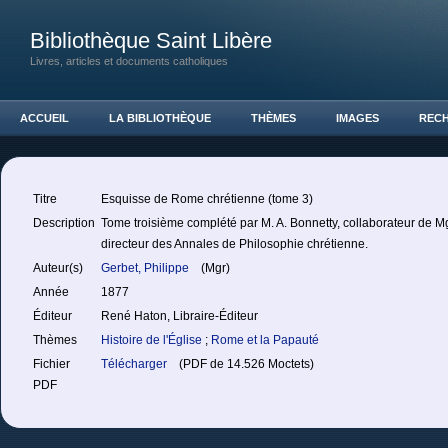
Bibliothèque Saint Libère
Livres, articles et documents catholiques
ACCUEIL
LA BIBLIOTHÈQUE
THÈMES
IMAGES
REC
Titre
Esquisse de Rome chrétienne (tome 3)
Description
Tome troisième complété par M. A. Bonnetty, collaborateur de Mg
directeur des Annales de Philosophie chrétienne.
Auteur(s)
Gerbet, Philippe
(Mgr)
Année
1877
Éditeur
René Haton, Libraire-Éditeur
Thèmes
Histoire de l'Église
;
Rome et la Papauté
Fichier
Télécharger
(PDF de 14.526 Moctets)
PDF