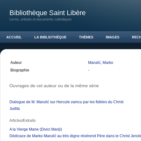
Bibliothèque Saint Libère
Livres, articles et documents catholiques
ACCUEIL
LA BIBLIOTHÈQUE
THÈMES
IMAGES
REC
Auteur
Marulić, Marko
Biographie
-
Ouvrages de cet auteur ou de la même série
Dialogue de M. Marulić sur Hercule vaincu par les fidèles du Christ
Judita
Articles/Extraits
A la Vierge Marie (Divici Mariji)
Dédicace de Marko Marulić au très digne révérend Père dans le Christ Jerol