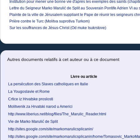
Institution pour mener une bonne vie d'après les exemples des saints (chapit
Lettre du Seigneur Marko Marulić de Split au Souverain Pontife Adrien VI au suj
Plainte de la ville de Jérusalem suppliant le Pape de réunir les seigneurs chr
Prière contre le Turc (Molitva suprotiva Turkom)
Sur les souffrances de Jésus-Christ (Od muke Isukrstove)
Autres documents relatifs à cet auteur ou à ce document
Livre ou article
La persécution des Slaves catholiques en Italie
La Yougoslavie et Rome
Crtice iz Hrvatske proslosti
Molitvenik za Hrvatski narod u Americi
http://www.liberius.net/blog/files/The_Marulic_Reader.html
Vie de Marko Marulić de Split
http://sites.google.com/site/markomarulicsplicanin/
http://sites.google.com/site/markomarulicsplicanin/home/Tomasovic_MarkoMar