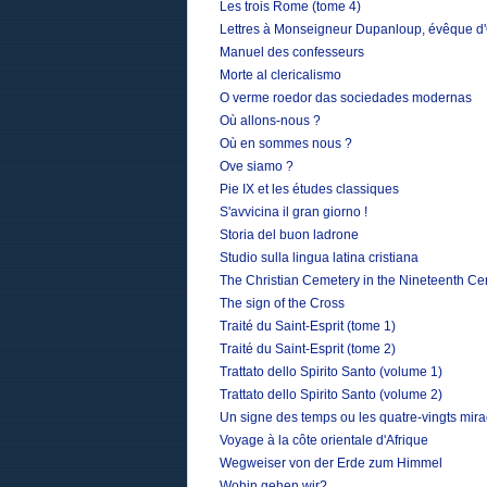
Les trois Rome (tome 4)
Lettres à Monseigneur Dupanloup, évêque d'O
Manuel des confesseurs
Morte al clericalismo
O verme roedor das sociedades modernas
Où allons-nous ?
Où en sommes nous ?
Ove siamo ?
Pie IX et les études classiques
S'avvicina il gran giorno !
Storia del buon ladrone
Studio sulla lingua latina cristiana
The Christian Cemetery in the Nineteenth Ce
The sign of the Cross
Traité du Saint-Esprit (tome 1)
Traité du Saint-Esprit (tome 2)
Trattato dello Spirito Santo (volume 1)
Trattato dello Spirito Santo (volume 2)
Un signe des temps ou les quatre-vingts mir
Voyage à la côte orientale d'Afrique
Wegweiser von der Erde zum Himmel
Wohin gehen wir?