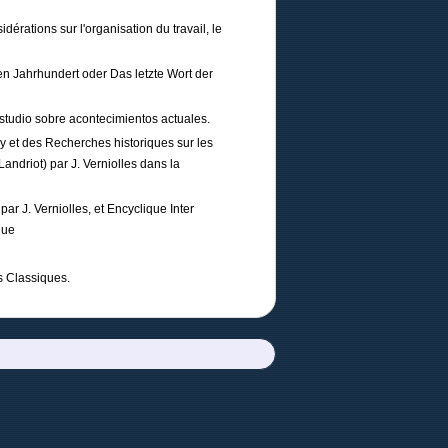
rations sur l'organisation du travail, le
n Jahrhundert oder Das letzte Wort der
udio sobre acontecimientos actuales.
y et des Recherches historiques sur les
Landriot) par J. Verniolles dans la
r J. Verniolles, et Encyclique Inter
que
s Classiques.