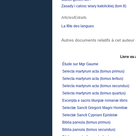
Zasady i calosc wiary katolickiej (tom 8)
Articles/Extraits
La fête des langues
Autres documents relatifs à cet auteu
Livre ou 
Étude sur Mgr Gaume
Selecta martyrum acta (tomus primus)
Selecta martyrum acta (tomus tertius)
Selecta martyrum acta (tomus secundus)
Selecta martyrum acta (tomus quartus)
Excerpta e sacris liturgiæ romanæ libris
Selectæ Sancti Gregorii Magni Homiliæ
Selectæ Sancti Cypriani Epistolæ
Biblia parvula (tomus primus)
Biblia parvula (tomus secundus)