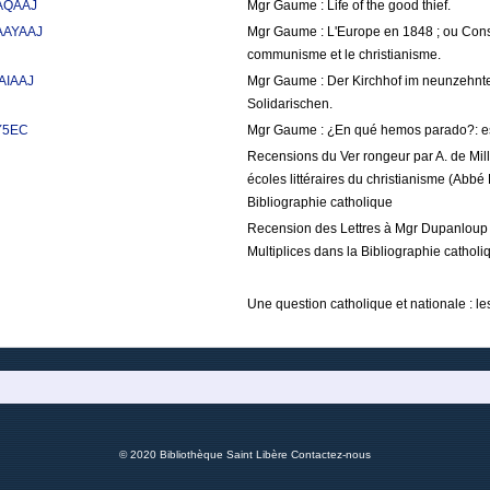
AAQAAJ
Mgr Gaume : Life of the good thief.
AAAYAAJ
Mgr Gaume : L'Europe en 1848 ; ou Considé
communisme et le christianisme.
AAIAAJ
Mgr Gaume : Der Kirchhof im neunzehnte
Solidarischen.
tY5EC
Mgr Gaume : ¿En qué hemos parado?: est
Recensions du Ver rongeur par A. de Mill
écoles littéraires du christianisme (Abbé 
Bibliographie catholique
Recension des Lettres à Mgr Dupanloup pa
Multiplices dans la Bibliographie catholi
Une question catholique et nationale : le
© 2020 Bibliothèque Saint Libère
Contactez-nous