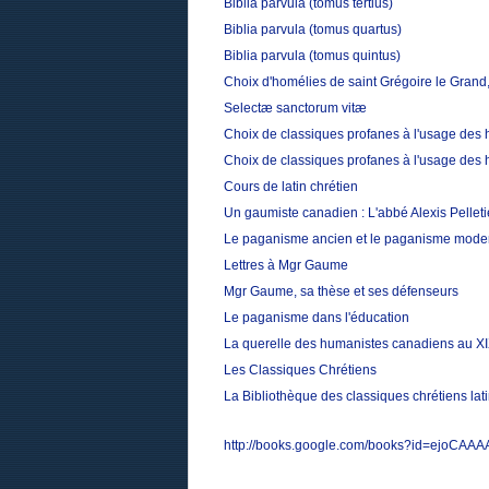
Biblia parvula (tomus tertius)
Biblia parvula (tomus quartus)
Biblia parvula (tomus quintus)
Choix d'homélies de saint Grégoire le Grand,
Selectæ sanctorum vitæ
Choix de classiques profanes à l'usage des 
Choix de classiques profanes à l'usage des 
Cours de latin chrétien
Un gaumiste canadien : L'abbé Alexis Pelleti
Le paganisme ancien et le paganisme mode
Lettres à Mgr Gaume
Mgr Gaume, sa thèse et ses défenseurs
Le paganisme dans l'éducation
La querelle des humanistes canadiens au XI
Les Classiques Chrétiens
La Bibliothèque des classiques chrétiens la
http://books.google.com/books?id=ejoCAA