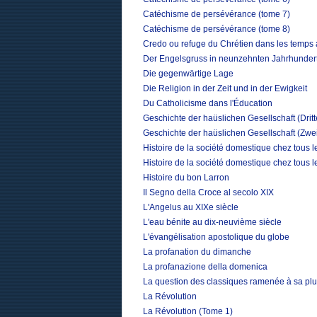
Catéchisme de persévérance (tome 7)
Catéchisme de persévérance (tome 8)
Credo ou refuge du Chrétien dans les temps 
Der Engelsgruss in neunzehnten Jahrhunder
Die gegenwärtige Lage
Die Religion in der Zeit und in der Ewigkeit
Du Catholicisme dans l'Éducation
Geschichte der haüslichen Gesellschaft (Drit
Geschichte der haüslichen Gesellschaft (Zwe
Histoire de la société domestique chez tous 
Histoire de la société domestique chez tous 
Histoire du bon Larron
Il Segno della Croce al secolo XIX
L'Angelus au XIXe siècle
L'eau bénite au dix-neuvième siècle
L'évangélisation apostolique du globe
La profanation du dimanche
La profanazione della domenica
La question des classiques ramenée à sa plu
La Révolution
La Révolution (Tome 1)