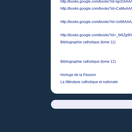
http://books.google.com/books?id=igcDAA
http://books.google.com/books?id=CaMuA
http://books.google.com/books?id=1e88AA
http://books.google.com/books?id=_6f4Zg9
Bibliographie catholique (tome 11)
Bibliographie catholique (tome 12)
Horloge de la Passion
La littérature catholique et nationale