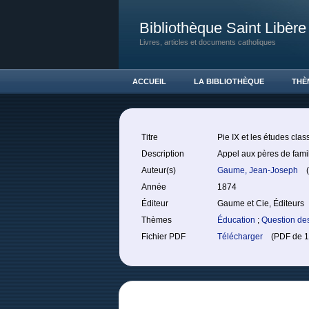
Bibliothèque Saint Libère
Livres, articles et documents catholiques
ACCUEIL
LA BIBLIOTHÈQUE
THÈ
Titre
Pie IX et les études cla
Description
Appel aux pères de famill
Auteur(s)
Gaume, Jean-Joseph
(
Année
1874
Éditeur
Gaume et Cie, Éditeurs
Thèmes
Éducation
;
Question de
Fichier PDF
Télécharger
(PDF de 14