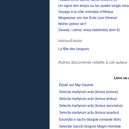
Un signe des temps ou les quatre-vingts mir
Voyage à la côte orientale d'Afrique
Wegweiser von der Erde zum Himmel
Wohin gehen wir?
Zasady i calosc wiary katolickiej (tom 8)
Articles/Extraits
La fête des langues
Autres documents relatifs à cet auteu
Livre ou 
Étude sur Mgr Gaume
Selecta martyrum acta (tomus primus)
Selecta martyrum acta (tomus tertius)
Selecta martyrum acta (tomus secundus)
Selecta martyrum acta (tomus quartus)
Excerpta e sacris liturgiæ romanæ libris
Selectæ Sancti Gregorii Magni Homiliæ