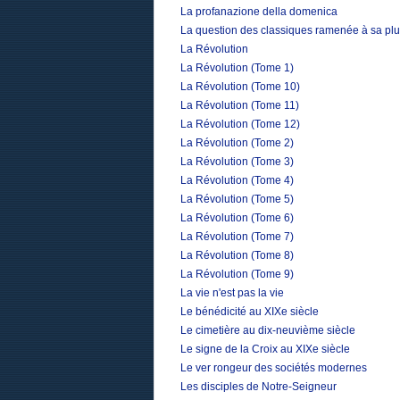
La profanazione della domenica
La question des classiques ramenée à sa plu
La Révolution
La Révolution (Tome 1)
La Révolution (Tome 10)
La Révolution (Tome 11)
La Révolution (Tome 12)
La Révolution (Tome 2)
La Révolution (Tome 3)
La Révolution (Tome 4)
La Révolution (Tome 5)
La Révolution (Tome 6)
La Révolution (Tome 7)
La Révolution (Tome 8)
La Révolution (Tome 9)
La vie n'est pas la vie
Le bénédicité au XIXe siècle
Le cimetière au dix-neuvième siècle
Le signe de la Croix au XIXe siècle
Le ver rongeur des sociétés modernes
Les disciples de Notre-Seigneur