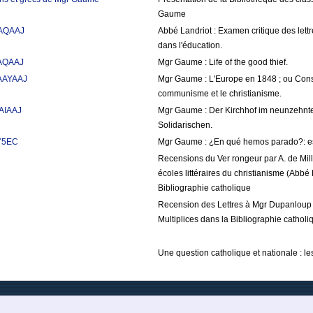
Gaume
AAQAAJ
Abbé Landriot : Examen critique des let
dans l'éducation.
AAQAAJ
Mgr Gaume : Life of the good thief.
AAAYAAJ
Mgr Gaume : L'Europe en 1848 ; ou Considé
communisme et le christianisme.
AAIAAJ
Mgr Gaume : Der Kirchhof im neunzehnte
Solidarischen.
tY5EC
Mgr Gaume : ¿En qué hemos parado?: est
Recensions du Ver rongeur par A. de Mill
écoles littéraires du christianisme (Abbé 
Bibliographie catholique
Recension des Lettres à Mgr Dupanloup pa
Multiplices dans la Bibliographie catholi
Une question catholique et nationale : le