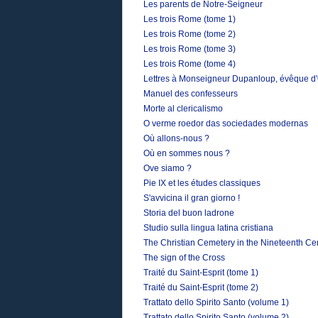
Les parents de Notre-Seigneur
Les trois Rome (tome 1)
Les trois Rome (tome 2)
Les trois Rome (tome 3)
Les trois Rome (tome 4)
Lettres à Monseigneur Dupanloup, évêque d'O
Manuel des confesseurs
Morte al clericalismo
O verme roedor das sociedades modernas
Où allons-nous ?
Où en sommes nous ?
Ove siamo ?
Pie IX et les études classiques
S'avvicina il gran giorno !
Storia del buon ladrone
Studio sulla lingua latina cristiana
The Christian Cemetery in the Nineteenth Ce
The sign of the Cross
Traité du Saint-Esprit (tome 1)
Traité du Saint-Esprit (tome 2)
Trattato dello Spirito Santo (volume 1)
Trattato dello Spirito Santo (volume 2)