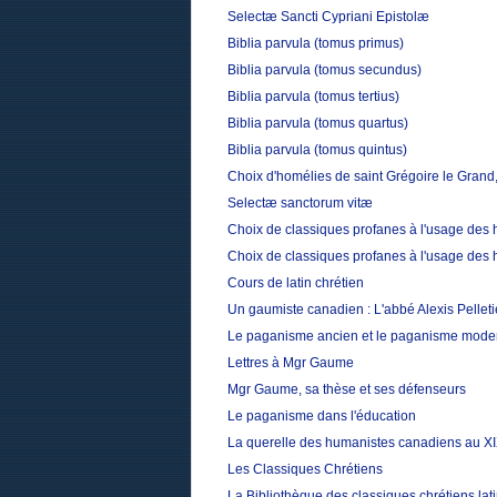
Selectæ Sancti Cypriani Epistolæ
Biblia parvula (tomus primus)
Biblia parvula (tomus secundus)
Biblia parvula (tomus tertius)
Biblia parvula (tomus quartus)
Biblia parvula (tomus quintus)
Choix d'homélies de saint Grégoire le Grand,
Selectæ sanctorum vitæ
Choix de classiques profanes à l'usage des 
Choix de classiques profanes à l'usage des 
Cours de latin chrétien
Un gaumiste canadien : L'abbé Alexis Pelleti
Le paganisme ancien et le paganisme mode
Lettres à Mgr Gaume
Mgr Gaume, sa thèse et ses défenseurs
Le paganisme dans l'éducation
La querelle des humanistes canadiens au XI
Les Classiques Chrétiens
La Bibliothèque des classiques chrétiens la