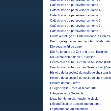
Catéchisme de persévérance (tome 3)
Catéchisme de persévérance (tome 4)
Catéchisme de persévérance (tome 5)
Catéchisme de persévérance (tome 6)
Catéchisme de persévérance (tome 7)
Catéchisme de persévérance (tome 8)
Credo ou refuge du Chrétien dans les temps 
Der Engelsgruss in neunzehnten Jahrhunder
Die gegenwärtige Lage
Die Religion in der Zeit und in der Ewigkeit
Du Catholicisme dans l'Éducation
Geschichte der haüslichen Gesellschaft (Drit
Geschichte der haüslichen Gesellschaft (Zwe
Histoire de la société domestique chez tous 
Histoire de la société domestique chez tous 
Histoire du bon Larron
Il Segno della Croce al secolo XIX
L'Angelus au XIXe siècle
L'eau bénite au dix-neuvième siècle
L'évangélisation apostolique du globe
La profanation du dimanche