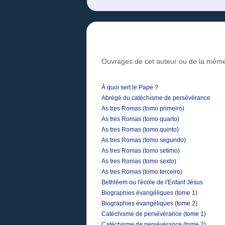
Ouvrages de cet auteur ou de la même
À quoi sert le Pape ?
Abrégé du catéchisme de persévérance
As tres Romas (tomo primeiro)
As tres Romas (tomo quarto)
As tres Romas (tomo quinto)
As tres Romas (tomo segundo)
As tres Romas (tomo setimo)
As tres Romas (tomo sexto)
As tres Romas (tomo terceiro)
Bethléem ou l'école de l'Enfant Jésus
Biographies évangéliques (tome 1)
Biographies évangéliques (tome 2)
Catéchisme de persévérance (tome 1)
Catéchisme de persévérance (tome 2)