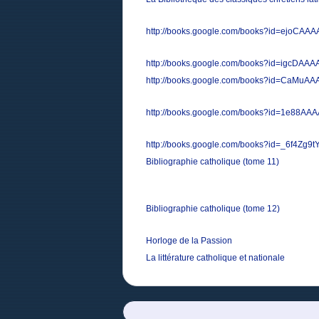
http://books.google.com/books?id=ejoCAA
http://books.google.com/books?id=igcDAA
http://books.google.com/books?id=CaMuA
http://books.google.com/books?id=1e88AA
http://books.google.com/books?id=_6f4Zg9
Bibliographie catholique (tome 11)
Bibliographie catholique (tome 12)
Horloge de la Passion
La littérature catholique et nationale