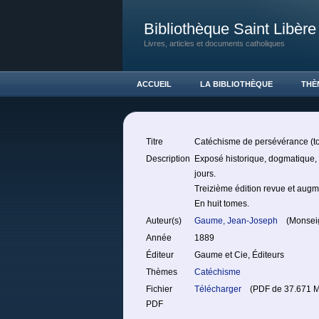
Bibliothèque Saint Libère
Livres, articles et documents catholiques
ACCUEIL
LA BIBLIOTHÈQUE
THÈ
Titre
Catéchisme de persévérance (t
Description
Exposé historique, dogmatique, m
jours.
Treizième édition revue et augm
En huit tomes.
Auteur(s)
Gaume, Jean-Joseph
(Monseig
Année
1889
Éditeur
Gaume et Cie, Éditeurs
Thèmes
Catéchisme
Fichier
Télécharger
(PDF de 37.671 M
PDF