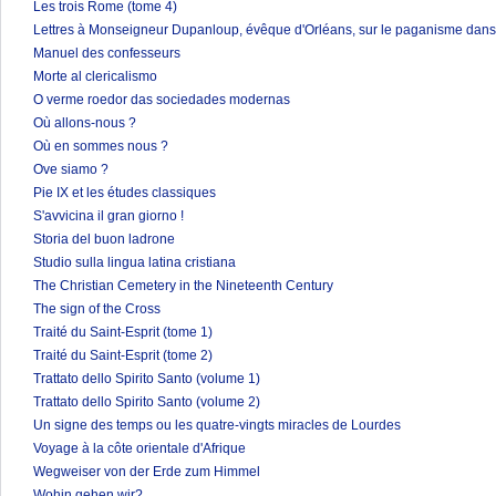
Les trois Rome (tome 4)
Lettres à Monseigneur Dupanloup, évêque d'Orléans, sur le paganisme dans 
Manuel des confesseurs
Morte al clericalismo
O verme roedor das sociedades modernas
Où allons-nous ?
Où en sommes nous ?
Ove siamo ?
Pie IX et les études classiques
S'avvicina il gran giorno !
Storia del buon ladrone
Studio sulla lingua latina cristiana
The Christian Cemetery in the Nineteenth Century
The sign of the Cross
Traité du Saint-Esprit (tome 1)
Traité du Saint-Esprit (tome 2)
Trattato dello Spirito Santo (volume 1)
Trattato dello Spirito Santo (volume 2)
Un signe des temps ou les quatre-vingts miracles de Lourdes
Voyage à la côte orientale d'Afrique
Wegweiser von der Erde zum Himmel
Wohin gehen wir?