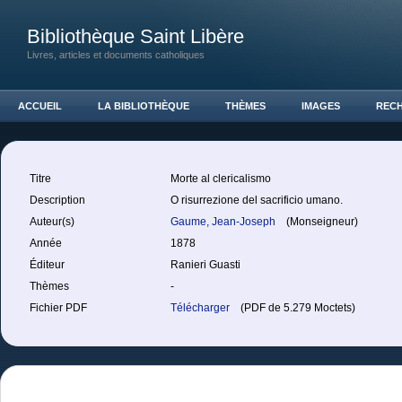
Bibliothèque Saint Libère
Livres, articles et documents catholiques
ACCUEIL
LA BIBLIOTHÈQUE
THÈMES
IMAGES
REC
Titre
Morte al clericalismo
Description
O risurrezione del sacrificio umano.
Auteur(s)
Gaume, Jean-Joseph
(Monseigneur)
Année
1878
Éditeur
Ranieri Guasti
Thèmes
-
Fichier PDF
Télécharger
(PDF de 5.279 Moctets)