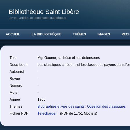
Bibliothèque Saint Libère
Livres, articles et documents catholiques
ACCUEIL
LA BIBLIOTHÈQUE
THÈMES
IMAGES
REC
Titre
Mgr Gaume, sa thèse et ses défenseurs
Description
Les classiques chrétiens et les classiques payens dans l'
Auteur(s)
-
Revue
-
Numéro
-
Mois
-
Année
1865
Thèmes
Biographies et vies des saints
;
Question des classiques
Fichier PDF
Télécharger
(PDF de 1.751 Moctets)