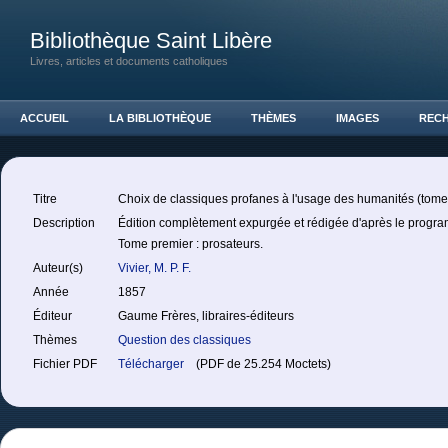
Bibliothèque Saint Libère
Livres, articles et documents catholiques
ACCUEIL
LA BIBLIOTHÈQUE
THÈMES
IMAGES
REC
Titre
Choix de classiques profanes à l'usage des humanités (tome
Description
Édition complètement expurgée et rédigée d'après le progr
Tome premier : prosateurs.
Auteur(s)
Vivier, M. P. F.
Année
1857
Éditeur
Gaume Frères, libraires-éditeurs
Thèmes
Question des classiques
Fichier PDF
Télécharger
(PDF de 25.254 Moctets)