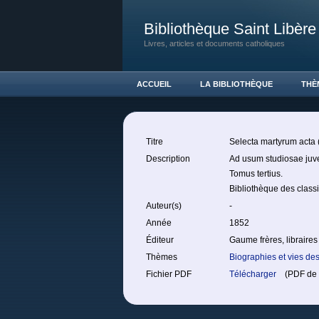
Bibliothèque Saint Libère
Livres, articles et documents catholiques
ACCUEIL
LA BIBLIOTHÈQUE
THÈ
Titre
Selecta martyrum acta (
Description
Ad usum studiosae juve
Tomus tertius.
Bibliothèque des classi
Auteur(s)
-
Année
1852
Éditeur
Gaume frères, libraires
Thèmes
Biographies et vies de
Fichier PDF
Télécharger
(PDF de 7