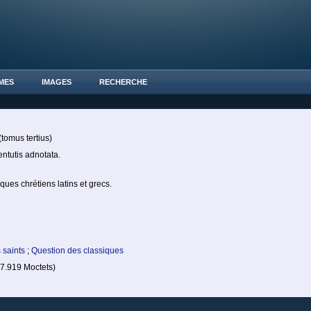
MES
IMAGES
RECHERCHE
tomus tertius)
ntutis adnotata.
ques chrétiens latins et grecs.
s saints
;
Question des classiques
.919 Moctets)