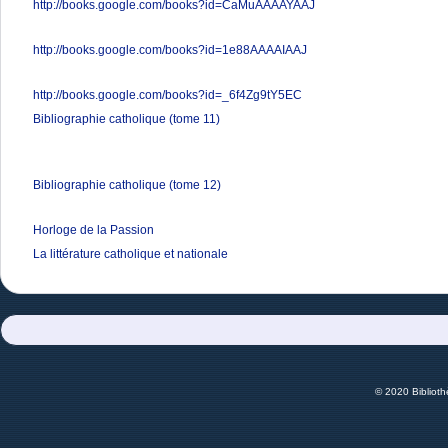
http://books.google.com/books?id=CaMuAAAAYAAJ
http://books.google.com/books?id=1e88AAAAIAAJ
http://books.google.com/books?id=_6f4Zg9tY5EC
Bibliographie catholique (tome 11)
Bibliographie catholique (tome 12)
Horloge de la Passion
La littérature catholique et nationale
© 2020 Bibliot