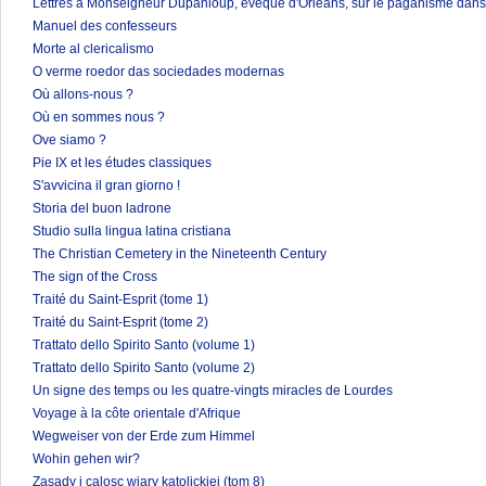
Lettres à Monseigneur Dupanloup, évêque d'Orléans, sur le paganisme dans 
Manuel des confesseurs
Morte al clericalismo
O verme roedor das sociedades modernas
Où allons-nous ?
Où en sommes nous ?
Ove siamo ?
Pie IX et les études classiques
S'avvicina il gran giorno !
Storia del buon ladrone
Studio sulla lingua latina cristiana
The Christian Cemetery in the Nineteenth Century
The sign of the Cross
Traité du Saint-Esprit (tome 1)
Traité du Saint-Esprit (tome 2)
Trattato dello Spirito Santo (volume 1)
Trattato dello Spirito Santo (volume 2)
Un signe des temps ou les quatre-vingts miracles de Lourdes
Voyage à la côte orientale d'Afrique
Wegweiser von der Erde zum Himmel
Wohin gehen wir?
Zasady i calosc wiary katolickiej (tom 8)