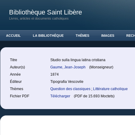
Bibliothèque Saint Libère
Livres, articles et documents catholiques
ACCUEIL
LA BIBLIOTHÈQUE
THÈMES
IMAGES
REC
Titre
Studio sulla lingua latina cristiana
Auteur(s)
Gaume, Jean-Joseph
(Monseigneur)
Année
1874
Éditeur
Tipografia Vescovile
Thèmes
Question des classiques
;
Littérature catholique
Fichier PDF
Télécharger
(PDF de 15.693 Moctets)