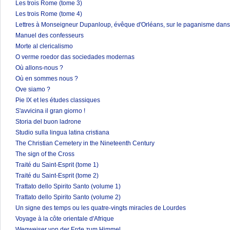
Les trois Rome (tome 3)
Les trois Rome (tome 4)
Lettres à Monseigneur Dupanloup, évêque d'Orléans, sur le paganisme dans 
Manuel des confesseurs
Morte al clericalismo
O verme roedor das sociedades modernas
Où allons-nous ?
Où en sommes nous ?
Ove siamo ?
Pie IX et les études classiques
S'avvicina il gran giorno !
Storia del buon ladrone
Studio sulla lingua latina cristiana
The Christian Cemetery in the Nineteenth Century
The sign of the Cross
Traité du Saint-Esprit (tome 1)
Traité du Saint-Esprit (tome 2)
Trattato dello Spirito Santo (volume 1)
Trattato dello Spirito Santo (volume 2)
Un signe des temps ou les quatre-vingts miracles de Lourdes
Voyage à la côte orientale d'Afrique
Wegweiser von der Erde zum Himmel