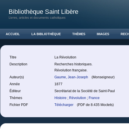
Bibliothèque Saint Libère
Livres, articles et documents catholiques
ACCUEIL
LA BIBLIOTHÈQUE
THÈMES
IMAGES
REC
Titre
La Révolution
Description
Recherches historiques.
Révolution française.
Auteur(s)
Gaume, Jean-Joseph
(Monseigneur)
Année
1877
Éditeur
Secrétariat de la Société de Saint-Paul
Thèmes
Histoire
;
Révolution
;
France
Fichier PDF
Télécharger
(PDF de 8.435 Moctets)