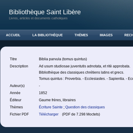
Bibliothèque Saint Libère
Livres, articles et documents catholiques
ACCUEIL
LA BIBLIOTHÈQUE
THÈMES
IMAGES
REC
Titre
Biblia parvula (tomus quintus)
Description
Ad usum studiosae juventutis adnotata, et ritè approbata.
Bibliothèque des classiques chrétiens latins et grecs.
Tomus quintus : Proverbia. - Ecclesiastes. - Sapientia. - Ec
Auteur(s)
-
Année
1852
Éditeur
Gaume frères, libraires
Thèmes
Écriture Sainte
;
Question des classiques
Fichier PDF
Télécharger
(PDF de 7.298 Moctets)