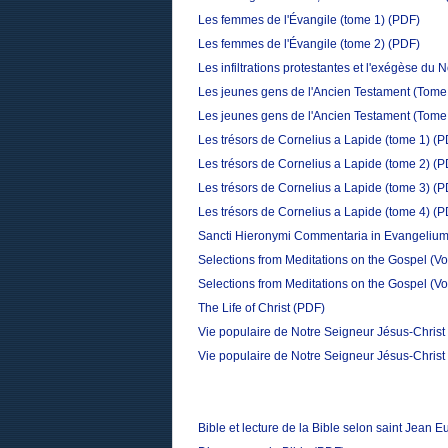
Les femmes de l'Évangile (tome 1)
(PDF)
Les femmes de l'Évangile (tome 2)
(PDF)
Les infiltrations protestantes et l'exégèse d
Les jeunes gens de l'Ancien Testament (Tome
Les jeunes gens de l'Ancien Testament (Tome
Les trésors de Cornelius a Lapide (tome 1)
(P
Les trésors de Cornelius a Lapide (tome 2)
(P
Les trésors de Cornelius a Lapide (tome 3)
(P
Les trésors de Cornelius a Lapide (tome 4)
(P
Sancti Hieronymi Commentaria in Evangelium 
Selections from Meditations on the Gospel (V
Selections from Meditations on the Gospel (V
The Life of Christ
(PDF)
Vie populaire de Notre Seigneur Jésus-Christ
Vie populaire de Notre Seigneur Jésus-Christ
Bible et lecture de la Bible selon saint Jean 