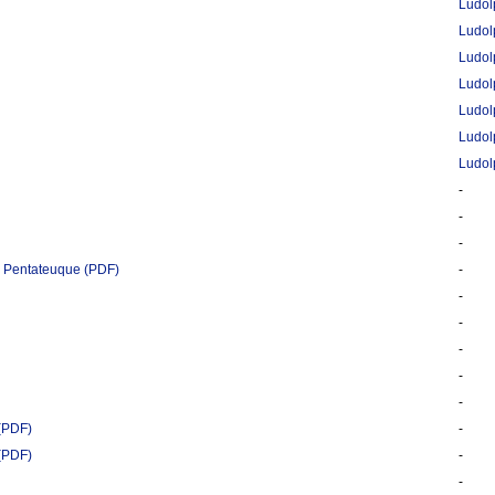
Ludol
Ludol
Ludol
Ludol
Ludol
Ludol
Ludol
-
-
-
au Pentateuque
(PDF)
-
-
-
-
-
-
(PDF)
-
(PDF)
-
-