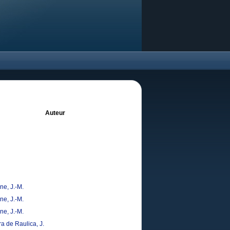
Auteur
ne, J.-M.
ne, J.-M.
ne, J.-M.
a de Raulica, J.