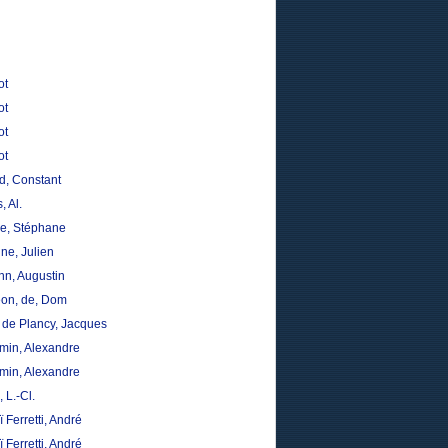
ot
ot
ot
ot
d, Constant
, Al.
re, Stéphane
ne, Julien
n, Augustin
on, de, Dom
n de Plancy, Jacques
emin, Alexandre
emin, Alexandre
, L.-Cl.
 Ferretti, André
 Ferretti, André