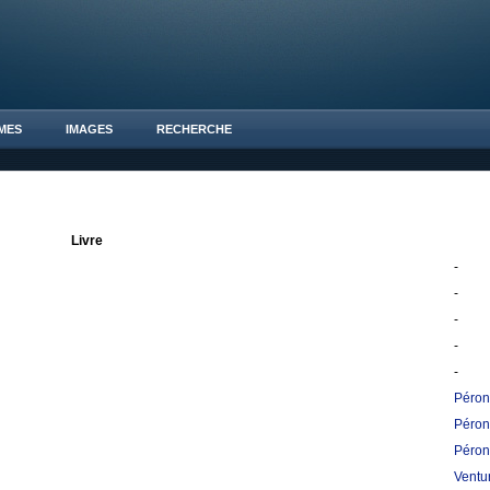
MES
IMAGES
RECHERCHE
Livre
-
-
-
-
-
Péron
Péron
Péron
Ventur