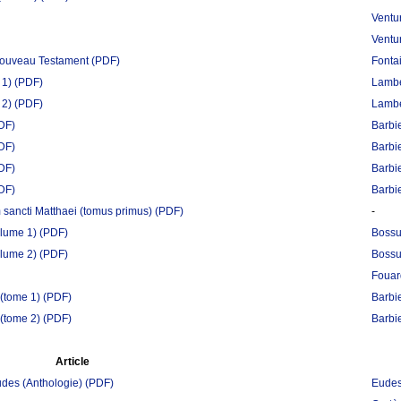
Ventur
Ventur
u Nouveau Testament
(PDF)
Fontai
 1)
(PDF)
Lamber
 2)
(PDF)
Lamber
DF)
Barbi
DF)
Barbi
DF)
Barbi
DF)
Barbi
sancti Matthaei (tomus primus)
(PDF)
-
olume 1)
(PDF)
Bossu
olume 2)
(PDF)
Bossu
Fouar
 (tome 1)
(PDF)
Barbi
 (tome 2)
(PDF)
Barbi
Article
Eudes (Anthologie)
(PDF)
Eudes