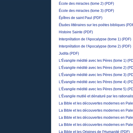
École des miracles (tome 2)
(PDF)
École des miracles (tome 3)
(PDF)
Épîtres de saint Paul
(PDF)
Études littéraires sur les poètes bibliques
(PD
Histoire Sainte
(PDF)
Interprétation de l'Apocalypse (tome 1)
(PDF)
Interprétation de l'Apocalypse (tome 2)
(PDF)
Judita
(PDF)
L'Évangile médité avec les Pères (tome 1)
(P
L'Évangile médité avec les Pères (tome 2)
(P
L'Évangile médité avec les Pères (tome 3)
(P
L'Évangile médité avec les Pères (tome 4)
(P
L'Évangile médité avec les Pères (tome 5)
(P
L'Évangile mutilé et dénaturé par les rational
La Bible et les découvertes modernes en Pales
La Bible et les découvertes modernes en Pales
La Bible et les découvertes modernes en Pales
La Bible et les découvertes modernes en Pales
La Bible et les Origines de l'Humanité
(PDF)