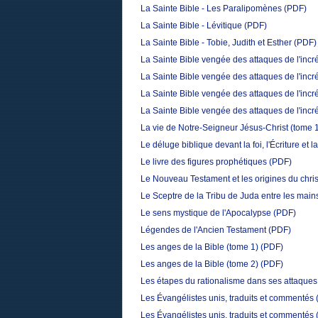
La Sainte Bible - Les Paralipomènes
(PDF)
La Sainte Bible - Lévitique
(PDF)
La Sainte Bible - Tobie, Judith et Esther
(PDF)
La Sainte Bible vengée des attaques de l'incré
La Sainte Bible vengée des attaques de l'incré
La Sainte Bible vengée des attaques de l'incré
La Sainte Bible vengée des attaques de l'incré
La vie de Notre-Seigneur Jésus-Christ (tome 
Le déluge biblique devant la foi, l'Écriture et l
Le livre des figures prophétiques
(PDF)
Le Nouveau Testament et les origines du chri
Le Sceptre de la Tribu de Juda entre les main
Le sens mystique de l'Apocalypse
(PDF)
Légendes de l'Ancien Testament
(PDF)
Les anges de la Bible (tome 1)
(PDF)
Les anges de la Bible (tome 2)
(PDF)
Les étapes du rationalisme dans ses attaques 
Les Évangélistes unis, traduits et commentés 
Les Évangélistes unis, traduits et commentés 