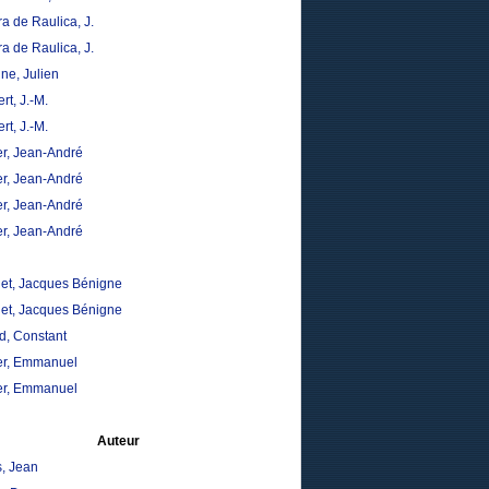
a de Raulica, J.
a de Raulica, J.
ne, Julien
t, J.-M.
t, J.-M.
er, Jean-André
er, Jean-André
er, Jean-André
er, Jean-André
et, Jacques Bénigne
et, Jacques Bénigne
d, Constant
er, Emmanuel
er, Emmanuel
Auteur
, Jean