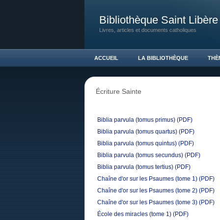
Bibliothèque Saint Libère
Livres, articles et documents catholiques
ACCUEIL
LA BIBLIOTHÈQUE
THÈ
Écriture Sainte
Biblia parvula (tomus primus)
(PDF)
Biblia parvula (tomus quartus)
(PDF)
Biblia parvula (tomus quintus)
(PDF)
Biblia parvula (tomus secundus)
(PDF)
Biblia parvula (tomus tertius)
(PDF)
Chaîne d'or sur les Psaumes (tome 1)
(PDF)
Chaîne d'or sur les Psaumes (tome 2)
(PDF)
Chaîne d'or sur les Psaumes (tome 3)
(PDF)
École des miracles (tome 1)
(PDF)