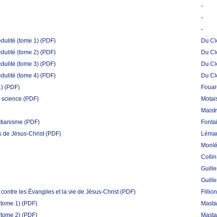
-
-
-
dulité (tome 1)
(PDF)
Du Cl
dulité (tome 2)
(PDF)
Du Cl
dulité (tome 3)
(PDF)
Du Cl
dulité (tome 4)
(PDF)
Du Cl
1)
(PDF)
Fouar
a science
(PDF)
Motais
Maist
stianisme
(PDF)
Fontai
s de Jésus-Christ
(PDF)
Léman
Monlé
Colli
Guill
Guill
contre les Évangiles et la vie de Jésus-Christ
(PDF)
Fillion
(tome 1)
(PDF)
Mastaï
(tome 2)
(PDF)
Mastaï