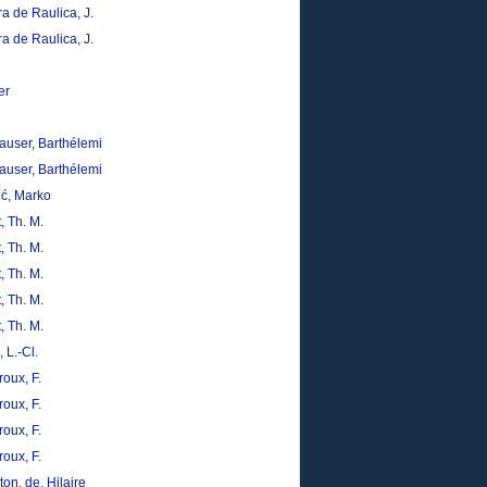
a de Raulica, J.
a de Raulica, J.
er
auser, Barthélemi
auser, Barthélemi
ić, Marko
t, Th. M.
t, Th. M.
t, Th. M.
t, Th. M.
t, Th. M.
, L.-Cl.
oux, F.
oux, F.
oux, F.
oux, F.
on, de, Hilaire