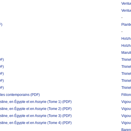
Ventur
Ventur
-
F)
Planti
-
Holzh
Holzh
Marul
DF)
Thirie
DF)
Thirie
DF)
Thirie
DF)
Thirie
DF)
Thirie
istes contemporains
(PDF)
Fillion
tine, en Égypte et en Assyrie (Tome 1)
(PDF)
Vigour
tine, en Égypte et en Assyrie (Tome 2)
(PDF)
Vigour
tine, en Égypte et en Assyrie (Tome 3)
(PDF)
Vigour
tine, en Égypte et en Assyrie (Tome 4)
(PDF)
Vigour
Barent