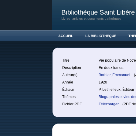
Bibliothèque Saint Libère
Livres, articles et documents catholiques
ACCUEIL
LA BIBLIOTHÈQUE
THÈ
Titre
Vie populaire de Notre
Description
En deux tomes.
Auteur(s)
Barbier, Emmanuel
(A
Année
1920
Éditeur
P. Lethielleux, Éditeur
Thèmes
Biographies et vies de
Fichier PDF
Télécharger
(PDF de 