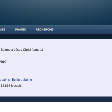
MES
IMAGES
RECHERCHE
 Seigneur Jésus-Christ (tome 1)
bbé)
s saints
;
Écriture Sainte
12.866 Moctets)