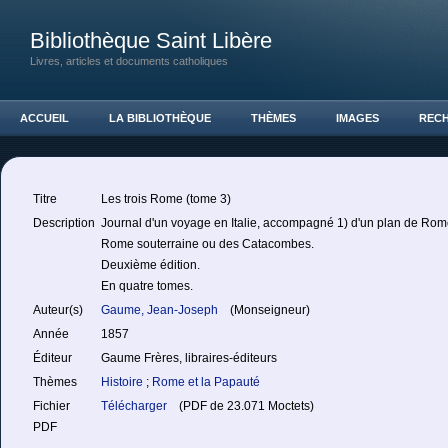
Bibliothèque Saint Libère
Livres, articles et documents catholiques
ACCUEIL
LA BIBLIOTHÈQUE
THÈMES
IMAGES
REC
Titre
Les trois Rome (tome 3)
Description
Journal d'un voyage en Italie, accompagné 1) d'un plan de Rom
Rome souterraine ou des Catacombes.
Deuxième édition.
En quatre tomes.
Auteur(s)
Gaume, Jean-Joseph
(Monseigneur)
Année
1857
Éditeur
Gaume Frères, libraires-éditeurs
Thèmes
Histoire
;
Rome et la Papauté
Fichier
Télécharger
(PDF de 23.071 Moctets)
PDF