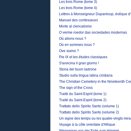
Les trois Rome (tome 3)
Les trois Rome (tome 4)
Lettres à Monseigneur Dupanloup, évêque d'O
Manuel des confesseurs
Morte al clericalismo
O verme roedor das sociedades modernas
Où allons-nous ?
Où en sommes nous ?
Ove siamo ?
Pie IX et les études classiques
S'avvicina il gran giorno !
Storia del buon ladrone
Studio sulla lingua latina cristiana
The Christian Cemetery in the Nineteenth Ce
The sign of the Cross
Traité du Saint-Esprit (tome 1)
Traité du Saint-Esprit (tome 2)
Trattato dello Spirito Santo (volume 1)
Trattato dello Spirito Santo (volume 2)
Un signe des temps ou les quatre-vingts mir
Voyage à la côte orientale d'Afrique
Wegweiser von der Erde zum Himmel