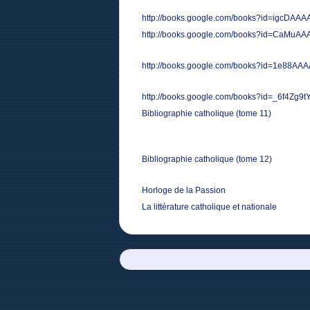
http://books.google.com/books?id=igcDAA
http://books.google.com/books?id=CaMuA
http://books.google.com/books?id=1e88AA
http://books.google.com/books?id=_6f4Zg9
Bibliographie catholique (tome 11)
Bibliographie catholique (tome 12)
Horloge de la Passion
La littérature catholique et nationale