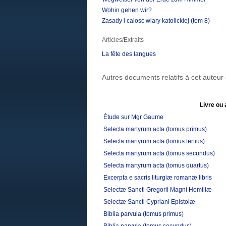
Wohin gehen wir?
Zasady i calosc wiary katolickiej (tom 8)
Articles/Extraits
La fête des langues
Autres documents relatifs à cet auteu
Livre ou 
Étude sur Mgr Gaume
Selecta martyrum acta (tomus primus)
Selecta martyrum acta (tomus tertius)
Selecta martyrum acta (tomus secundus)
Selecta martyrum acta (tomus quartus)
Excerpta e sacris liturgiæ romanæ libris
Selectæ Sancti Gregorii Magni Homiliæ
Selectæ Sancti Cypriani Epistolæ
Biblia parvula (tomus primus)