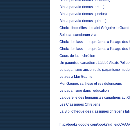
Biblia parvula (tomus secundus)
Biblia parvula (tomus tertius)
Biblia parvula (tomus quartus)
Biblia parvula (tomus quintus)
Choix d'homélies de saint Grégoire le Grand,
Selectæ sanctorum vitæ
Choix de classiques profanes à l'usage des 
Choix de classiques profanes à l'usage des 
Cours de latin chrétien
Un gaumiste canadien : L'abbé Alexis Pelleti
Le paganisme ancien et le paganisme mode
Lettres à Mgr Gaume
Mgr Gaume, sa thèse et ses défenseurs
Le paganisme dans l'éducation
La querelle des humanistes canadiens au XI
Les Classiques Chrétiens
La Bibliothèque des classiques chrétiens la
http://books.google.com/books?id=ejoCAA