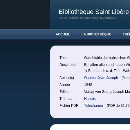
Bibliothèque Saint Libère
Livres, articles et documents catholiques
ACCUEIL
LA BIBLIOTHÈQUE
THÈ
Titre
Geschichte der haüslichen Ge
Description
Bei allen alten und neuen Vö
1r Band auch u. d. Titel : Wo
Auteur(s)
Gaume, Jean-Joseph
(Mons
Année
1845
Éditeur
Verlag von Georg Joseph M
Thèmes
Histoire
Fichier PDF
Télécharger
(PDF de 31.702