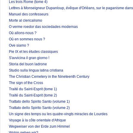
Les trois Rome (tome 4)
Lettres à Monseigneur Dupanloup, évêque d'Orléans, sur le paganisme dans 
Manuel des confesseurs
Morte al clericalismo
O verme roedor das sociedades modernas
Où allons-nous ?
Où en sommes nous ?
Ove siamo ?
Pie IX et les études classiques
S'avvicina il gran giorno !
Storia del buon ladrone
Studio sulla lingua latina cristiana
The Christian Cemetery in the Nineteenth Century
The sign of the Cross
Traité du Saint-Esprit (tome 1)
Traité du Saint-Esprit (tome 2)
Trattato dello Spirito Santo (volume 1)
Trattato dello Spirito Santo (volume 2)
Un signe des temps ou les quatre-vingts miracles de Lourdes
Voyage à la côte orientale d'Afrique
Wegweiser von der Erde zum Himmel
Wohin gehen wir?