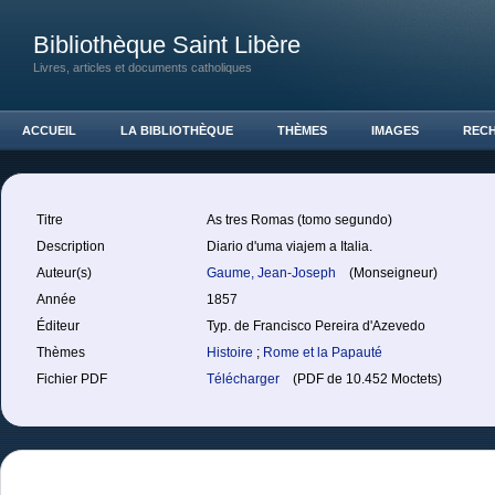
Bibliothèque Saint Libère
Livres, articles et documents catholiques
ACCUEIL
LA BIBLIOTHÈQUE
THÈMES
IMAGES
REC
Titre
As tres Romas (tomo segundo)
Description
Diario d'uma viajem a Italia.
Auteur(s)
Gaume, Jean-Joseph
(Monseigneur)
Année
1857
Éditeur
Typ. de Francisco Pereira d'Azevedo
Thèmes
Histoire
;
Rome et la Papauté
Fichier PDF
Télécharger
(PDF de 10.452 Moctets)