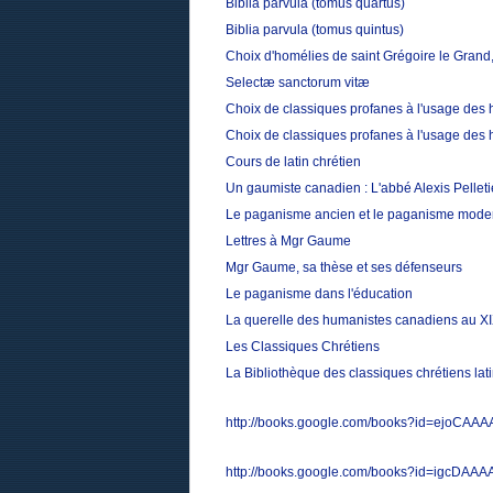
Biblia parvula (tomus quartus)
Biblia parvula (tomus quintus)
Choix d'homélies de saint Grégoire le Grand,
Selectæ sanctorum vitæ
Choix de classiques profanes à l'usage des 
Choix de classiques profanes à l'usage des 
Cours de latin chrétien
Un gaumiste canadien : L'abbé Alexis Pelleti
Le paganisme ancien et le paganisme mode
Lettres à Mgr Gaume
Mgr Gaume, sa thèse et ses défenseurs
Le paganisme dans l'éducation
La querelle des humanistes canadiens au XI
Les Classiques Chrétiens
La Bibliothèque des classiques chrétiens la
http://books.google.com/books?id=ejoCAA
http://books.google.com/books?id=igcDAA