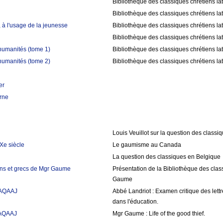
Bibliothèque des classiques chrétiens la
Bibliothèque des classiques chrétiens la
 à l'usage de la jeunesse
Bibliothèque des classiques chrétiens la
Bibliothèque des classiques chrétiens la
humanités (tome 1)
Bibliothèque des classiques chrétiens la
humanités (tome 2)
Bibliothèque des classiques chrétiens la
er
rne
Louis Veuillot sur la question des classi
Xe siècle
Le gaumisme au Canada
La question des classiques en Belgique
tins et grecs de Mgr Gaume
Présentation de la Bibliothèque des class
Gaume
AAQAAJ
Abbé Landriot : Examen critique des let
dans l'éducation.
AAQAAJ
Mgr Gaume : Life of the good thief.