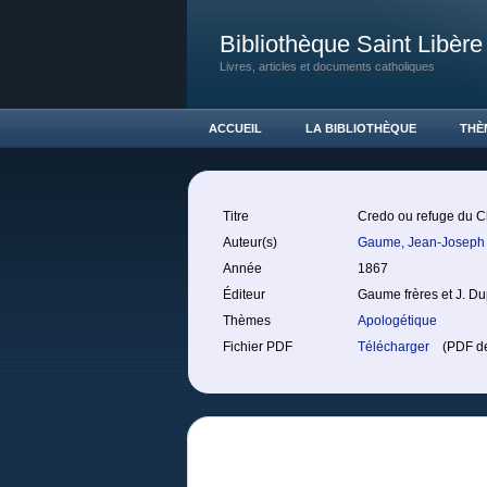
Bibliothèque Saint Libère
Livres, articles et documents catholiques
ACCUEIL
LA BIBLIOTHÈQUE
THÈ
Titre
Credo ou refuge du Ch
Auteur(s)
Gaume, Jean-Josep
Année
1867
Éditeur
Gaume frères et J. D
Thèmes
Apologétique
Fichier PDF
Télécharger
(PDF de 