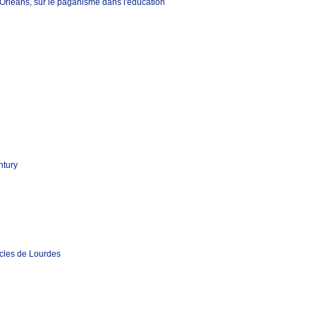
rléans, sur le paganisme dans l'éducation
ntury
acles de Lourdes