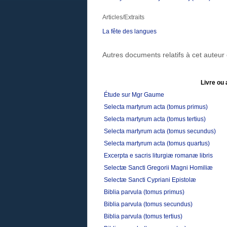
Articles/Extraits
La fête des langues
Autres documents relatifs à cet auteu
Livre ou 
Étude sur Mgr Gaume
Selecta martyrum acta (tomus primus)
Selecta martyrum acta (tomus tertius)
Selecta martyrum acta (tomus secundus)
Selecta martyrum acta (tomus quartus)
Excerpta e sacris liturgiæ romanæ libris
Selectæ Sancti Gregorii Magni Homiliæ
Selectæ Sancti Cypriani Epistolæ
Biblia parvula (tomus primus)
Biblia parvula (tomus secundus)
Biblia parvula (tomus tertius)