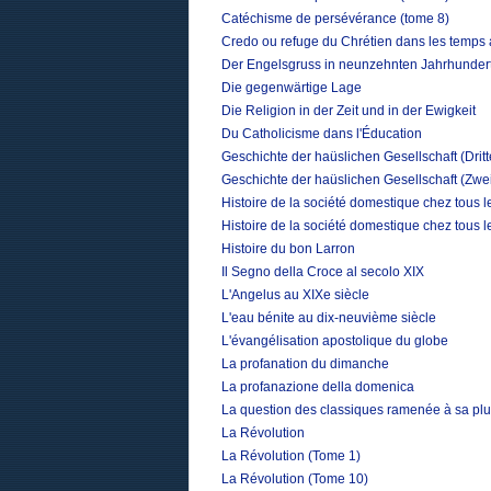
Catéchisme de persévérance (tome 8)
Credo ou refuge du Chrétien dans les temps 
Der Engelsgruss in neunzehnten Jahrhunder
Die gegenwärtige Lage
Die Religion in der Zeit und in der Ewigkeit
Du Catholicisme dans l'Éducation
Geschichte der haüslichen Gesellschaft (Drit
Geschichte der haüslichen Gesellschaft (Zwe
Histoire de la société domestique chez tous 
Histoire de la société domestique chez tous 
Histoire du bon Larron
Il Segno della Croce al secolo XIX
L'Angelus au XIXe siècle
L'eau bénite au dix-neuvième siècle
L'évangélisation apostolique du globe
La profanation du dimanche
La profanazione della domenica
La question des classiques ramenée à sa plu
La Révolution
La Révolution (Tome 1)
La Révolution (Tome 10)