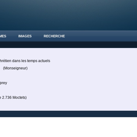
MES
IMAGES
RECHERCHE
rétien dans les temps actuels
h
(Monseigneur)
uprey
2.736 Moctets)