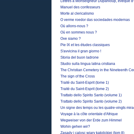
Lettres à Monseigneur Dupanloup, évêque d'O
Manuel des confesseurs
Morte al clericalismo
O verme roedor das sociedades modernas
Où allons-nous ?
Où en sommes nous ?
Ove siamo ?
Pie IX et les études classiques
S'avvicina il gran giorno !
Storia del buon ladrone
Studio sulla lingua latina cristiana
The Christian Cemetery in the Nineteenth Ce
The sign of the Cross
Traité du Saint-Esprit (tome 1)
Traité du Saint-Esprit (tome 2)
Trattato dello Spirito Santo (volume 1)
Trattato dello Spirito Santo (volume 2)
Un signe des temps ou les quatre-vingts mir
Voyage à la côte orientale d'Afrique
Wegweiser von der Erde zum Himmel
Wohin gehen wir?
Zasady i calosc wiary katolickiej (tom 8)