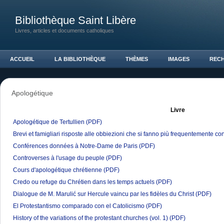
Bibliothèque Saint Libère
Livres, articles et documents catholiques
ACCUEIL
LA BIBLIOTHÈQUE
THÈMES
IMAGES
REC
Apologétique
Livre
Apologétique de Tertullien
(PDF)
Brevi et famigliari risposte alle obbiezioni che si fanno più frequentemente con
Conférences données à Notre-Dame de Paris
(PDF)
Controverses à l'usage du peuple
(PDF)
Cours d'apologétique chrétienne
(PDF)
Credo ou refuge du Chrétien dans les temps actuels
(PDF)
Dialogue de M. Marulić sur Hercule vaincu par les fidèles du Christ
(PDF)
El Protestantismo comparado con el Catolicismo
(PDF)
History of the variations of the protestant churches (vol. 1)
(PDF)