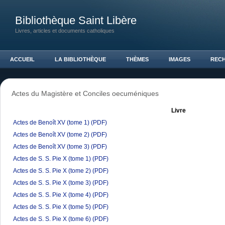
Bibliothèque Saint Libère
Livres, articles et documents catholiques
ACCUEIL
LA BIBLIOTHÈQUE
THÈMES
IMAGES
REC
Actes du Magistère et Conciles oecuméniques
Livre
Actes de Benoît XV (tome 1)
(PDF)
Actes de Benoît XV (tome 2)
(PDF)
Actes de Benoît XV (tome 3)
(PDF)
Actes de S. S. Pie X (tome 1)
(PDF)
Actes de S. S. Pie X (tome 2)
(PDF)
Actes de S. S. Pie X (tome 3)
(PDF)
Actes de S. S. Pie X (tome 4)
(PDF)
Actes de S. S. Pie X (tome 5)
(PDF)
Actes de S. S. Pie X (tome 6)
(PDF)