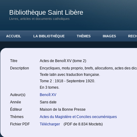
Bibliothèque Saint Libère
Livres, articles et documents catholiques
ACCUEIL
LA BIBLIOTHÈQUE
THÈMES
IMAGES
REC
Titre
Actes de Benoît XV (tome 2)
Description
Encycliques, motu proprio, brefs, allocutions, actes des dic
Texte latin avec traduction française.
Tome 2 : 1918 - Septembre 1920.
En 3 tomes.
Auteur(s)
Benoît XV
Année
Sans date
Éditeur
Maison de la Bonne Presse
Thèmes
Actes du Magistère et Conciles oecuméniques
Fichier PDF
Télécharger
(PDF de 8.834 Moctets)