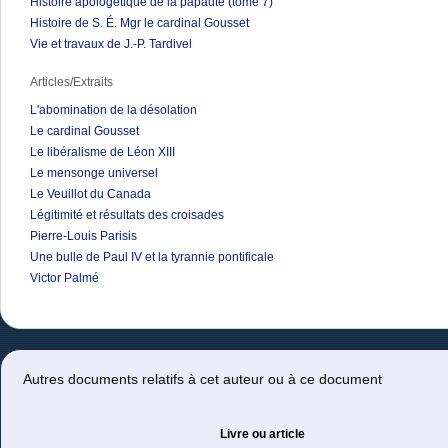
Histoire apologétique de la papauté (tome 7)
Histoire de S. É. Mgr le cardinal Gousset
Vie et travaux de J.-P. Tardivel
Articles/Extraits
L'abomination de la désolation
Le cardinal Gousset
Le libéralisme de Léon XIII
Le mensonge universel
Le Veuillot du Canada
Légitimité et résultats des croisades
Pierre-Louis Parisis
Une bulle de Paul IV et la tyrannie pontificale
Victor Palmé
Autres documents relatifs à cet auteur ou à ce document
Livre ou article