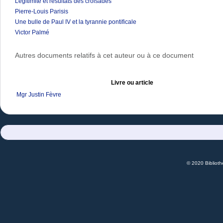
Légitimité et résultats des croisades
Pierre-Louis Parisis
Une bulle de Paul IV et la tyrannie pontificale
Victor Palmé
Autres documents relatifs à cet auteur ou à ce document
Livre ou article
Mgr Justin Fèvre
© 2020 Bibliot