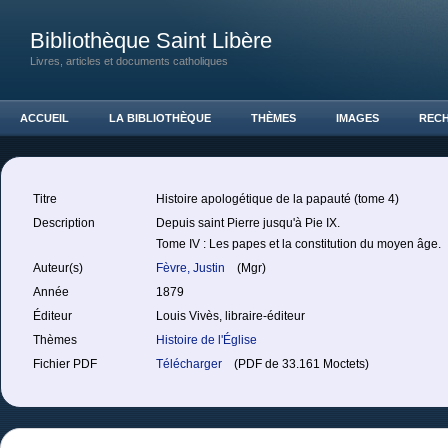
Bibliothèque Saint Libère
Livres, articles et documents catholiques
ACCUEIL
LA BIBLIOTHÈQUE
THÈMES
IMAGES
REC
Titre
Histoire apologétique de la papauté (tome 4)
Description
Depuis saint Pierre jusqu'à Pie IX.
Tome IV : Les papes et la constitution du moyen âge.
Auteur(s)
Fèvre, Justin
(Mgr)
Année
1879
Éditeur
Louis Vivès, libraire-éditeur
Thèmes
Histoire de l'Église
Fichier PDF
Télécharger
(PDF de 33.161 Moctets)