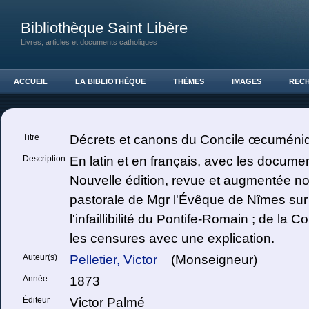
Bibliothèque Saint Libère
Livres, articles et documents catholiques
ACCUEIL
LA BIBLIOTHÈQUE
THÈMES
IMAGES
REC
Titre
Décrets et canons du Concile œcuméniq
Description
En latin et en français, avec les documen
Nouvelle édition, revue et augmentée no
pastorale de Mgr l'Évêque de Nîmes sur l
l'infaillibilité du Pontife-Romain ; de la 
les censures avec une explication.
Auteur(s)
Pelletier, Victor
(Monseigneur)
Année
1873
Éditeur
Victor Palmé